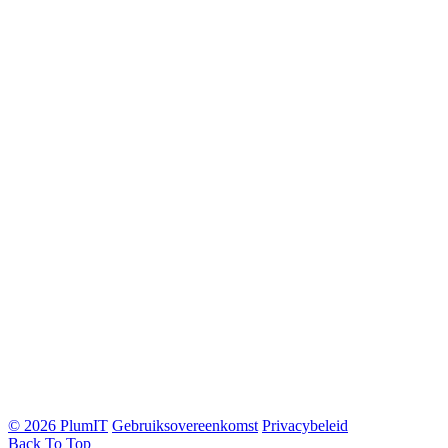
© 2026 PlumIT
Gebruiksovereenkomst
Privacybeleid
Back To Top